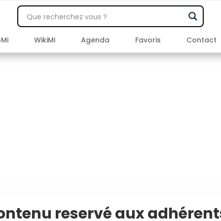
pMi
WikiMi
Agenda
Favoris
Contact
ontenu reservé aux adhérents